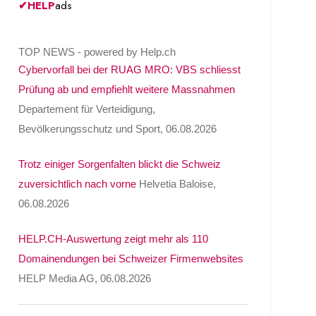
✔
HELP
ads