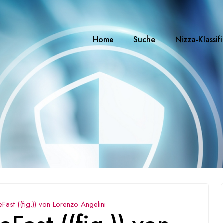
Home
Suche
Nizza-Klassif
ast ((fig.)) von Lorenzo Angelini