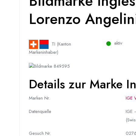
Bildmarke Inglese
Lorenzo Angelini
aktiv
TI (Kanton
Markeninhaber)
Details zur Marke Ing
Marken Nr.
IGE 
Datenquelle
IGE –
(Swis
Gesuch Nr.
027