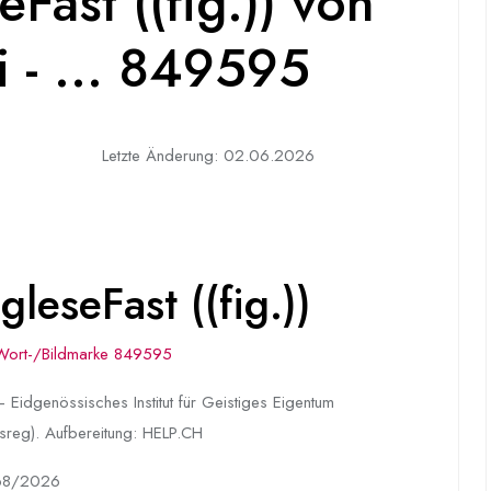
Fast ((fig.)) von
 - ... 849595
Letzte Änderung: 02.06.2026
leseFast ((fig.))
Wort-/Bildmarke 849595
 Eidgenössisches Institut für Geistiges Eigentum
sreg). Aufbereitung: HELP.CH
68/2026