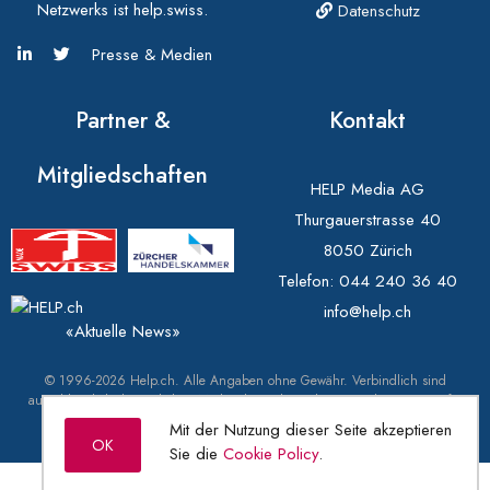
Netzwerks ist help.swiss.
Datenschutz
Presse & Medien
Partner &
Kontakt
Mitgliedschaften
HELP Media AG
Thurgauerstrasse 40
8050 Zürich
Telefon:
044 240 36 40
info@help.ch
«Aktuelle News»
© 1996-2026 Help.ch. Alle Angaben ohne Gewähr. Verbindlich sind
ausschliesslich die amtlichen Markendaten des Eidgenössischen Instituts für
Geistiges Eigentum (IGE) unter swissreg.ch.
Mit der Nutzung dieser Seite akzeptieren
OK
Sie die
Cookie Policy
.