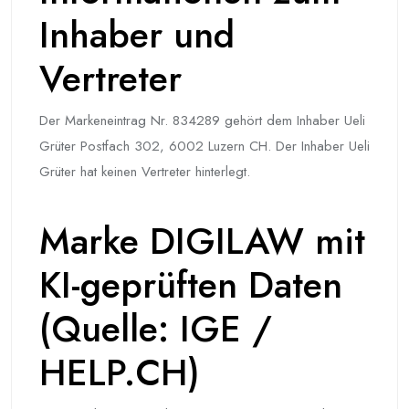
Inhaber und
Vertreter
Der Markeneintrag Nr. 834289 gehört dem Inhaber Ueli
Grüter Postfach 302, 6002 Luzern CH. Der Inhaber Ueli
Grüter hat keinen Vertreter hinterlegt.
Marke DIGILAW mit
KI-geprüften Daten
(Quelle: IGE /
HELP.CH)