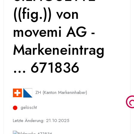
((fig.)) von
movemi AG -
Markeneintrag
... 671836
ZH (Kanton Markeninhaber)
gelöscht
Letzte Änderung: 21.10.2025