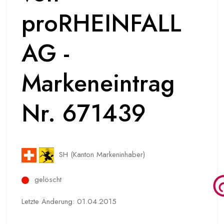
proRHEINFALL
AG -
Markeneintrag
Nr. 671439
SH (Kanton Markeninhaber)
gelöscht
Letzte Änderung: 01.04.2015