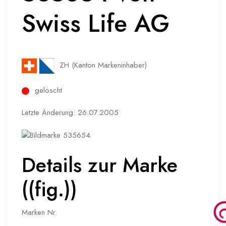
Swiss Life AG
ZH (Kanton Markeninhaber)
gelöscht
Letzte Änderung: 26.07.2005
Details zur Marke
((fig.))
Marken Nr.