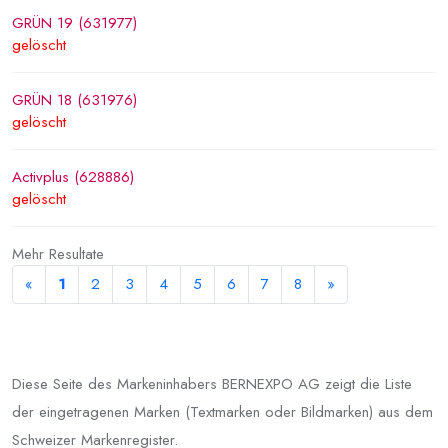
GRÜN 19 (631977)
gelöscht
GRÜN 18 (631976)
gelöscht
Activplus (628886)
gelöscht
Mehr Resultate
«
1
2
3
4
5
6
7
8
»
Diese Seite des Markeninhabers BERNEXPO AG zeigt die Liste
der eingetragenen Marken (Textmarken oder Bildmarken) aus dem
Schweizer Markenregister.