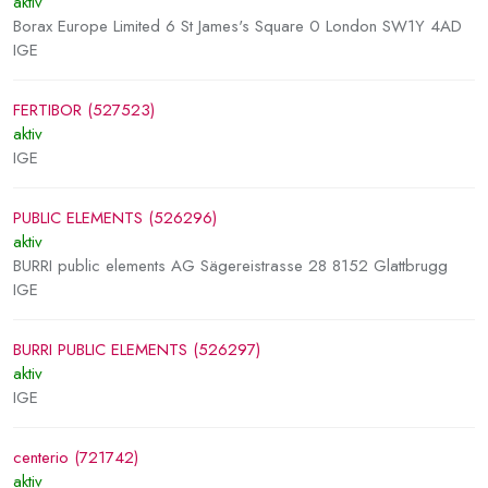
aktiv
Borax Europe Limited 6 St James's Square 0 London SW1Y 4AD
IGE
FERTIBOR (527523)
aktiv
IGE
PUBLIC ELEMENTS (526296)
aktiv
BURRI public elements AG Sägereistrasse 28 8152 Glattbrugg
IGE
BURRI PUBLIC ELEMENTS (526297)
aktiv
IGE
centerio (721742)
aktiv