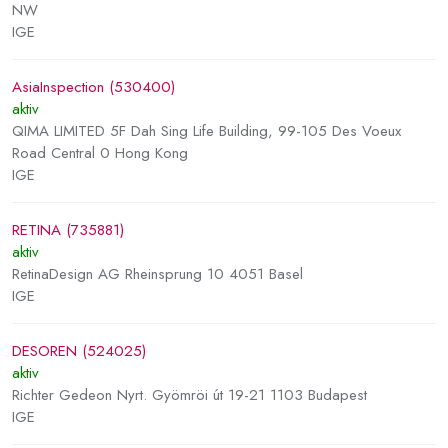
NW
IGE
AsiaInspection (530400)
aktiv
QIMA LIMITED 5F Dah Sing Life Building, 99-105 Des Voeux
Road Central 0 Hong Kong
IGE
RETINA (735881)
aktiv
RetinaDesign AG Rheinsprung 10 4051 Basel
IGE
DESOREN (524025)
aktiv
Richter Gedeon Nyrt. Gyömröi út 19-21 1103 Budapest
IGE