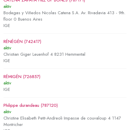
CATENA ZAPATA HILL OF BONES (787171)
aktiv
Bodegas y Viñedos Nicolas Catena S.A. Av. Rivadavia 413 - 9th.
floor 0 Buenos Aires
IGE
RÉNÉGÉN (742417)
aktiv
Christian Giger Leuenhof 4 8231 Hemmental
IGE
RÉMIGÉN (726857)
aktiv
IGE
Philippe durandeau (787120)
aktiv
Christine Elisabeth Petit-Andreoli Impasse de couvaloup 4 1147
Montricher