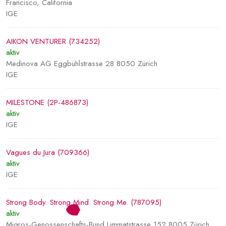
Francisco, California
IGE
AIKON VENTURER (734252)
aktiv
Medinova AG Eggbühlstrasse 28 8050 Zürich
IGE
MILESTONE (2P-486873)
aktiv
IGE
Vagues du Jura (709366)
aktiv
IGE
Strong Body. Strong Mind. Strong Me. (787095)
aktiv
Migros-Genossenschafts-Bund Limmatstrasse 152 8005 Zürich