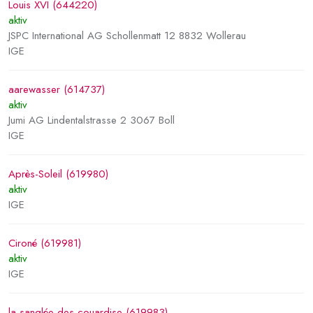
Louis XVI (644220)
aktiv
JSPC International AG Schollenmatt 12 8832 Wollerau
IGE
aarewasser (614737)
aktiv
Jumi AG Lindentalstrasse 2 3067 Boll
IGE
Après-Soleil (619980)
aktiv
IGE
Cironé (619981)
aktiv
IGE
la sanglée des couardise (619983)