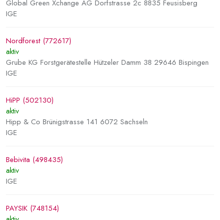
Global Green Xchange AG Dorfstrasse 2c 8835 Feusisberg
IGE
Nordforest (772617)
aktiv
Grube KG Forstgerätestelle Hützeler Damm 38 29646 Bispingen
IGE
HiPP (502130)
aktiv
Hipp & Co Brünigstrasse 141 6072 Sachseln
IGE
Bebivita (498435)
aktiv
IGE
PAYSIK (748154)
aktiv