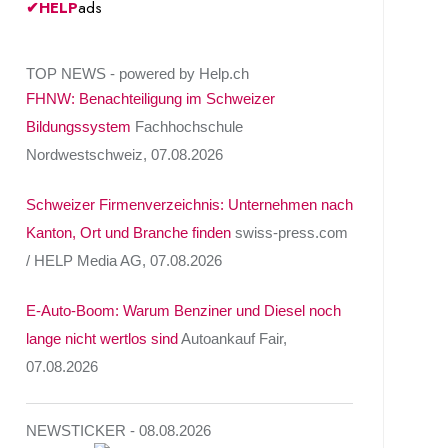
✔
HELP
ads