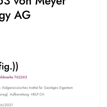
63 von Meyer
ogy AG
ig.))
Bildmarke 762263
 Eidgenössisches Institut für Geistiges Eigentum
sreg). Aufbereitung: HELP.CH
26/2021