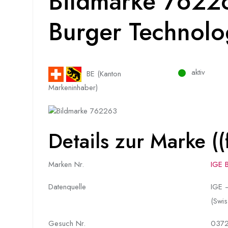
Bildmarke 7622
Burger Technol
aktiv
BE (Kanton
Markeninhaber)
Details zur Marke ((f
Marken Nr.
IGE 
Datenquelle
IGE –
(Swis
Gesuch Nr.
037