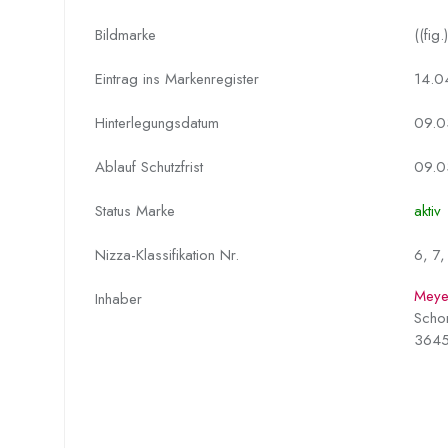
Bildmarke
((fig.)
Eintrag ins Markenregister
14.0
Hinterlegungs­datum
09.0
Ablauf Schutzfrist
09.0
Status Marke
aktiv
Nizza-Klassifikation Nr.
6, 7,
Meye
Inhaber
Scho
3645