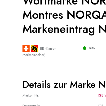
Wortmarke NOR
Montres NORQA
Markeneintrag 
aktiv
BE (Kanton
Markeninhaber)
Details zur Marke
Marken Nr.
IGE 
Datenquelle
IGE –