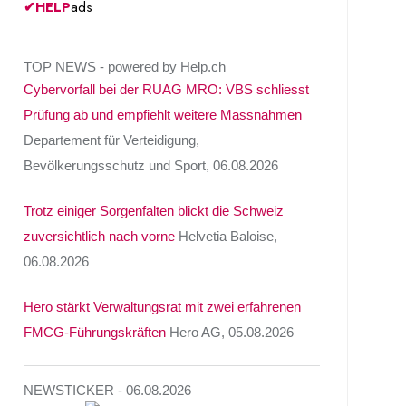
✔
HELP
ads