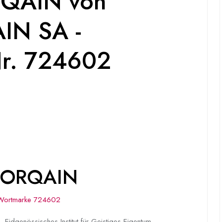
QAIN von
IN SA -
Nr. 724602
 NORQAIN
Wortmarke 724602
 Eidgenössisches Institut für Geistiges Eigentum