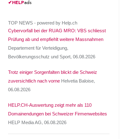
✔
HELP
ads