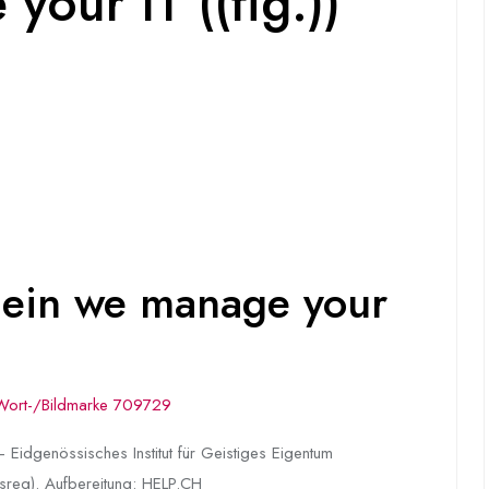
your IT ((fig.))
Klein we manage your
Wort-/Bildmarke 709729
 Eidgenössisches Institut für Geistiges Eigentum
sreg). Aufbereitung: HELP.CH