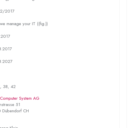
2/2017
 we manage your IT ((fig.))
1.2017
8.2017
8.2027
, 38, 42
n Computer System AG
hstrasse 51
 Dübendorf CH
gang Klein