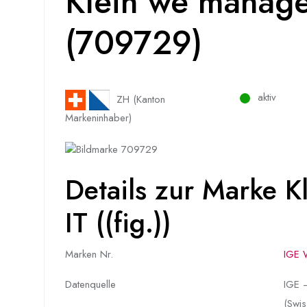
Klein we manage 
(709729)
aktiv
ZH (Kanton
Markeninhaber)
Details zur Marke 
IT ((fig.))
Marken Nr.
IGE 
Datenquelle
IGE –
(Swis