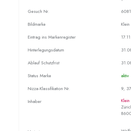
Gesuch Nr.
6081
Bildmarke
Klein
Eintrag ins Markenregister
17.1
Hinterlegungs­datum
31.0
Ablauf Schutzfrist
31.0
Status Marke
aktiv
Nizza-Klassifikation Nr.
9, 37
Klei
Inhaber
Züric
8600
Wolf