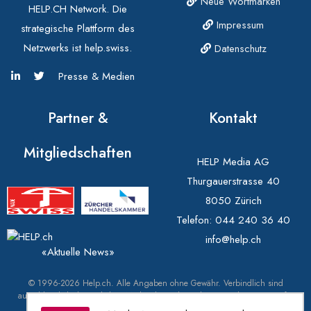
Neue Wortmarken
HELP.CH Network. Die
Impressum
strategische Plattform des
Netzwerks ist help.swiss.
Datenschutz
Presse & Medien
Partner &
Kontakt
Mitgliedschaften
HELP Media AG
Thurgauerstrasse 40
8050 Zürich
Telefon:
044 240 36 40
info@help.ch
«Aktuelle News»
© 1996-2026 Help.ch. Alle Angaben ohne Gewähr. Verbindlich sind
ausschliesslich die amtlichen Markendaten des Eidgenössischen Instituts für
Geistiges Eigentum (IGE) unter swissreg.ch.