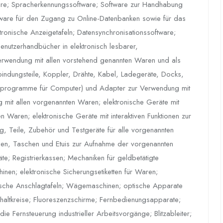
are; Spracherkennungssoftware; Software zur Handhabung
tware für den Zugang zu Online-Datenbanken sowie für das
onische Anzeigetafeln; Datensynchronisationssoftware;
nutzerhandbücher in elektronisch lesbarer,
rwendung mit allen vorstehend genannten Waren und als
erbindungsteile, Koppler, Drähte, Kabel, Ladegeräte, Docks,
er -programme für Computer) und Adapter zur Verwendung mit
 mit allen vorgenannten Waren; elektronische Geräte mit
n Waren; elektronische Geräte mit interaktiven Funktionen zur
g, Teile, Zubehör und Testgeräte für alle vorgenannten
en, Taschen und Etuis zur Aufnahme der vorgenannten
te; Registrierkassen; Mechaniken für geldbetätigte
nen; elektronische Sicherungsetiketten für Waren;
ische Anschlagtafeln; Wägemaschinen; optische Apparate
Schaltkreise; Fluoreszenzschirme; Fernbedienungsapparate;
 die Fernsteuerung industrieller Arbeitsvorgänge; Blitzableiter;