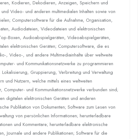
ieren, Kodieren, Dekodieren, Anzeigen, Speichern und
o- und Video- und anderen multimedialen Inhalten sowie von
pielen; Computersoftware für die Aufnahme, Organisation,
aten, Audiodateien, Videodateien und elektronischen
-Top-Boxen, Audioabspielgeräten, Videoabspielgeräten,
alen elektronischen Geräten; Computersoftware, die es
dio-, Video-, und andere Multimediainhalte über weltweite
omputer- und Kommunikationsnetzwerke zu programmieren
g, Lokalisierung, Gruppierung, Verbreitung und Verwaltung
 und Nutzern, welche mittels eines weltweiten
er, Computer- und Kommunikationsnetzwerke verbunden sind;
n digitalen elektronischen Geräten und anderen
nische Publikation von Dokumenten; Software zum Lesen von
waltung von persönlichen Informationen; herunterladbare
ationen und Kommentare; herunterladbare elektronische
n, Journale und andere Publikationen; Software für die