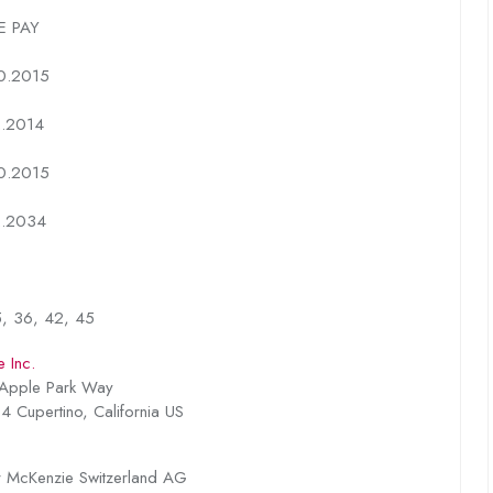
E PAY
0.2015
2.2014
0.2015
2.2034
5, 36, 42, 45
 Inc.
Apple Park Way
 Cupertino, California US
r McKenzie Switzerland AG