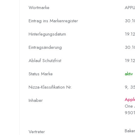
Wortmarke
APPL
Eintrag ins Markenregister
30.1
Hinterlegungs­datum
19.1
Eintragsänderung
30.1
Ablauf Schutzfrist
19.1
Status Marke
aktiv
Nizza-Klassifikation Nr.
9, 3
Apple
Inhaber
One 
95014
Bake
Vertreter