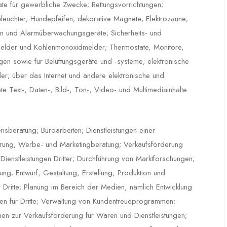
ate für gewerbliche Zwecke; Rettungsvorrichtungen;
chleuchter; Hundepfeifen; dekorative Magnete; Elektrozäune;
en und Alarmüberwachungsgeräte; Sicherheits- und
der und Kohlenmonoxidmelder; Thermostate, Monitore,
en sowie für Belüftungsgeräte und -systeme; elektronische
ler; über das Internet und andere elektronische und
 Text-, Daten-, Bild-, Ton-, Video- und Multimediainhalte.
sberatung; Büroarbeiten; Dienstleistungen einer
rung; Werbe- und Marketingberatung; Verkaufsförderung
Dienstleistungen Dritter; Durchführung von Marktforschungen;
; Entwurf, Gestaltung, Erstellung, Produktion und
ritte; Planung im Bereich der Medien, nämlich Entwicklung
en für Dritte; Verwaltung von Kundentreueprogrammen;
n zur Verkaufsförderung für Waren und Dienstleistungen;