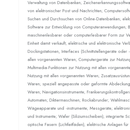
Verwaltung von Datenbanken; Zeichenerkennungssoftw
von elektronischer Post und Nachrichten; Computersof
Suchen und Durchsuchen von Online-Datenbanken; elektr
Software zur Entwicklung von Computeranwendungen; Be
maschinenlesbarer oder computerlesbarer Form zur Ve
Einheit damit verkauft; elektrische und elektronische V
Dockingstationen, Interfaces (Schnittstellengeräte od
allen vorgenannten Waren; Computergeräte zur Nutzung
Multimedia-Funktionen zur Nutzung mit allen vorgenannte
Nutzung mit allen vorgenannten Waren; Zusatzausrüstun
Waren; speziell angepasste oder geformte Abdeckung
Waren; Navigationsinstrumente; Frankierungskontrollgerä
Automaten; Diktiermaschinen; Rockabrunder; Wahlmaschi
Wägeapparate und -instrumente; Messgeräte; elektron
und Instrumente; Wafer (Siliziumscheiben); integrierte 
optische Fasern (Lichtleitfäden); elektrische Anlagen für