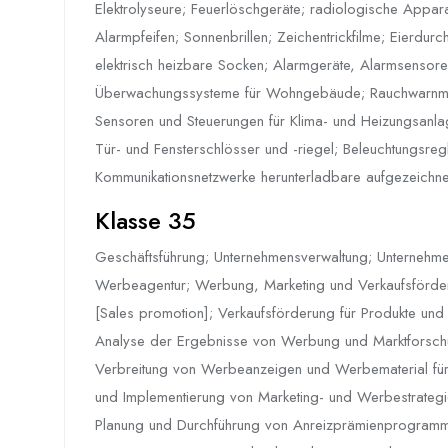
Elektrolyseure; Feuerlöschgeräte; radiologische Appar
Alarmpfeifen; Sonnenbrillen; Zeichentrickfilme; Eierdur
elektrisch heizbare Socken; Alarmgeräte, Alarmsensor
Überwachungssysteme für Wohngebäude; Rauchwarnmel
Sensoren und Steuerungen für Klima- und Heizungsanlag
Tür- und Fensterschlösser und -riegel; Beleuchtungsreg
Kommunikationsnetzwerke herunterladbare aufgezeichnete
Klasse 35
Geschäftsführung; Unternehmensverwaltung; Unternehmen
Werbeagentur; Werbung, Marketing und Verkaufsförde
[Sales promotion]; Verkaufsförderung für Produkte und 
Analyse der Ergebnisse von Werbung und Marktforschung
Verbreitung von Werbeanzeigen und Werbematerial für D
und Implementierung von Marketing- und Werbestrategi
Planung und Durchführung von Anreizprämienprogramme