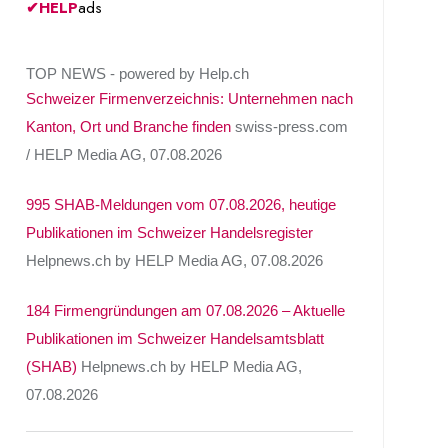
✔
HELP
ads