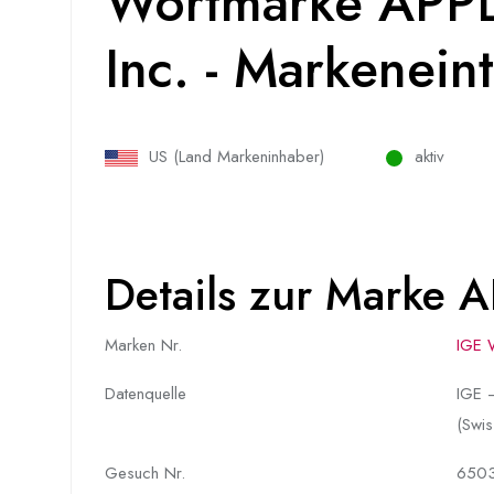
Wortmarke APPL
Inc. - Markenei
US (Land Markeninhaber)
aktiv
Details zur Marke 
Marken Nr.
IGE 
Datenquelle
IGE –
(Swis
Gesuch Nr.
650