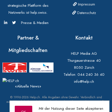
Impressum
strategische Plattform des
Netzwerks ist help.swiss.
Datenschutz
Presse & Medien
Partner &
Kontakt
Mitgliedschaften
HELP Media AG
Thurgauerstrasse 40
8050 Zürich
Telefon:
044 240 36 40
info@help.ch
«Aktuelle News»
© 1996-2026 Help.ch. Alle Angaben ohne Gewähr. Verbindlich sind
ausschliesslich die amtlichen Markendaten des Eidgenössischen Instituts für
Geistiges Eigentum (IGE) unter swissreg.ch.
Mit der Nutzung dieser Seite akzeptieren