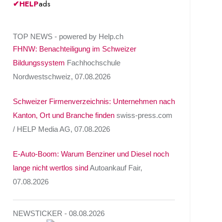
✔
HELP
ads