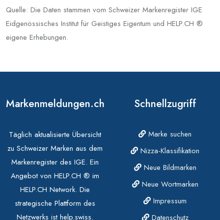
Quelle: Die Daten stammen vom Schweizer Markenregister IGE
Eidgenössisches Institut für Geistiges Eigentum und HELP.CH ®
eigene Erhebungen.
Markenmeldungen.ch
Schnellzugriff
Marke suchen
Täglich aktualisierte Übersicht
zu Schweizer Marken aus dem
Nizza-Klassifikation
Markenregister des IGE. Ein
Neue Bildmarken
Angebot von HELP.CH ® im
Neue Wortmarken
HELP.CH Network. Die
Impressum
strategische Plattform des
Netzwerks ist help.swiss.
Datenschutz