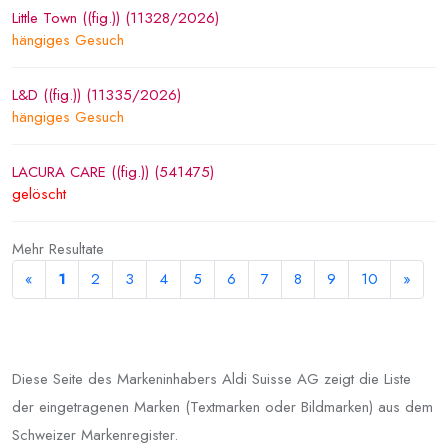
Little Town ((fig.)) (11328/2026)
hängiges Gesuch
L&D ((fig.)) (11335/2026)
hängiges Gesuch
LACURA CARE ((fig.)) (541475)
gelöscht
Mehr Resultate
«
1
2
3
4
5
6
7
8
9
10
»
Diese Seite des Markeninhabers Aldi Suisse AG zeigt die Liste
der eingetragenen Marken (Textmarken oder Bildmarken) aus dem
Schweizer Markenregister.